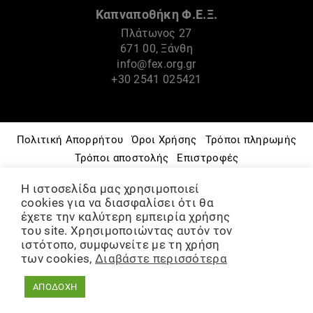
Καπναποθήκη Φ.Ε.Ξ.
Πλάτωνος 27
671 00, Ξάνθη
info@fex.org.gr
+30 2541 025421
Πολιτική Απορρήτου
Όροι Χρήσης
Τρόποι πληρωμής
Τρόποι αποστολής
Επιστροφές
Πνευματικά Δικαιώματα
Πολιτική Cookies
Η ιστοσελίδα μας χρησιμοποιεί
Μουσείο – Ιστορία
Φ.Ε.Ξ.
Πολιτιστικές Δράσεις
cookies για να διασφαλίσει ότι θα
Ομάδες & Εργαστήρια
έχετε την καλύτερη εμπειρία χρήσης
του site. Χρησιμοποιώντας αυτόν τον
ΨΗΦΙΑΚΟ ΑΡΧΕΙΟ
Διάθεση χώρων
ιστότοπο, συμφωνείτε με τη χρήση
των cookies,
Διαβάστε περισσότερα
©2021-2024, Φιλοπρόοδη Ένωση Ξάνθης
ΑΠΟΔΟΧΗ
Created by
Retrospectiva