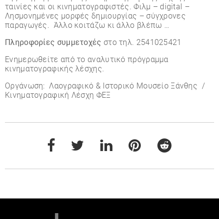
ταινίες και οι κινηματογραφιστές. Φιλμ – digital –
Λησμονημένες μορφές δημιουργίας – σύγχρονες
παραγωγές. Άλλο κοιτάζω κι άλλο βλέπω …
Πληροφορίες συμμετοχές
στο τηλ. 2541025421
Ενημερωθείτε από το αναλυτικό πρόγραμμα
κινηματογραφικής λέσχης.
Οργάνωση: Λαογραφικό & Ιστορικό Μουσείο Ξάνθης /
Κινηματογραφική Λέσχη ΦΕΞ