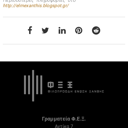
Περισσότερες πληροφορίες στο
http://elmexanthis.blogspot.gr/
Γραμματεία Φ.Ε.Ξ.
Αντίκα 7