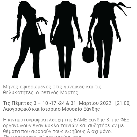
Μήνας αφιερωμένος στις γυναίκες και τις
θηλυκότητες, ο φετινός Μάρτης
Τις Πέμπτες 3 – 10 -17 -24 & 31 Μαρτίου 2022 [21.00]
Λαογραφικό και Ιστορικό Μουσείο Ξάνθης
Η κινηματογραφική λέσχη της ΕΛΜΕ Ξάνθης & της ΦΕΞ
οργανώνουν έναν κύκλο ταινιών και συζητήσεων με
θέματα που αφορούν τους εφήβους & όχι μόνο.