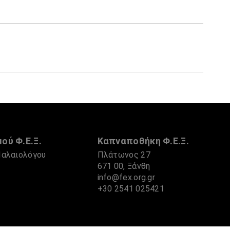
ού Φ.Ε.Ξ.
Καπναποθήκη Φ.Ε.Ξ.
Παλαιολόγου
Πλάτωνος 27
671 00, Ξάνθη
info@fex.org.gr
1
+30 2541 025421