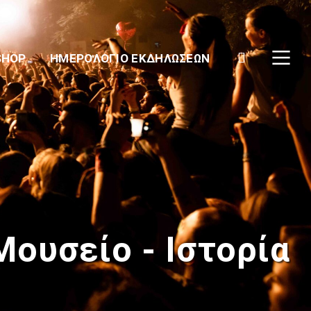
SHOP
ΗΜΕΡΟΛΌΓΙΟ ΕΚΔΗΛΏΣΕΩΝ
Μουσείο - Ιστορία