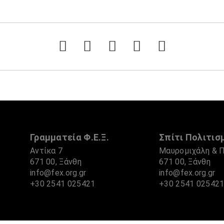
Γραμματεία Φ.Ε.Ξ.
Σπίτι Πολιτισμ
Αντίκα 7
Μαυρομιχάλη & 
671 00, Ξάνθη
671 00, Ξάνθη
info@fex.org.gr
info@fex.org.gr
+30 2541 025421
+30 2541 02542