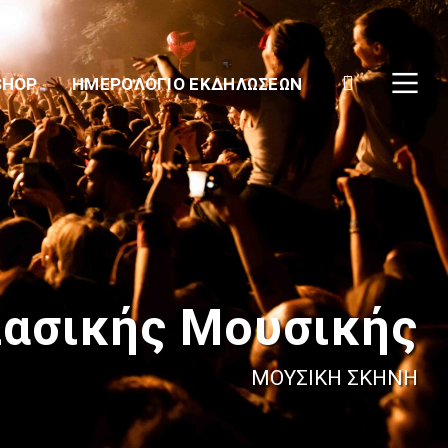
SHOP
ΗΜΕΡΟΛΌΓΙΟ ΕΚΔΗΛΏΣΕΩΝ
λασικής Μουσικής
ΜΟΥΣΙΚΉ ΣΚΗΝΉ