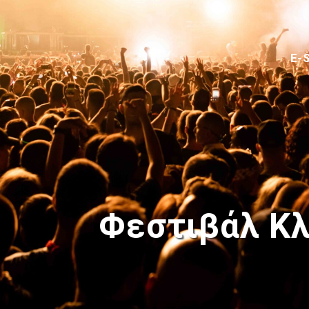
E-
Φεστιβάλ Κ