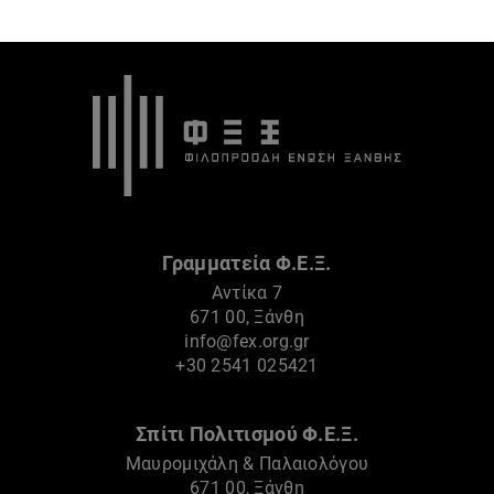
Γραμματεία Φ.Ε.Ξ.
Αντίκα 7
671 00, Ξάνθη
info@fex.org.gr
+30 2541 025421
Σπίτι Πολιτισμού Φ.Ε.Ξ.
Μαυρομιχάλη & Παλαιολόγου
671 00, Ξάνθη