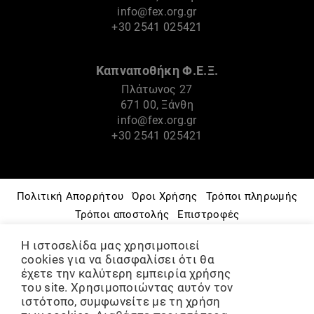
info@fex.org.gr
+30 2541 025421
Καπναποθήκη Φ.Ε.Ξ.
Πλάτωνος 27
671 00, Ξάνθη
info@fex.org.gr
+30 2541 025421
Πολιτική Απορρήτου
Όροι Χρήσης
Τρόποι πληρωμής
Τρόποι αποστολής
Επιστροφές
Πνευματικά Δικαιώματα
Πολιτική Cookies
Η ιστοσελίδα μας χρησιμοποιεί
Μουσείο – Ιστορία
Φ.Ε.Ξ.
Πολιτιστικές Δράσεις
cookies για να διασφαλίσει ότι θα
Ομάδες & Εργαστήρια
έχετε την καλύτερη εμπειρία χρήσης
του site. Χρησιμοποιώντας αυτόν τον
ΨΗΦΙΑΚΟ ΑΡΧΕΙΟ
Διάθεση χώρων
ιστότοπο, συμφωνείτε με τη χρήση