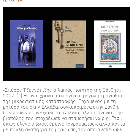
«Σπύρος Τζεννεττζής ο λαϊκός ποιητής της Ξάνθης»
2017. […] Ήταν η χρονιά που έγινε η μεγάλη τραγωδία
της μικρασιατικής καταστροφής. Ερχόμενος με τη
μητέρα του στην Ελλάδα, συγκεκριμένα στην Ξάνθη,
δοκίμασε να συνεχίσει το σχολείο, αλλά η ανάγκη της
βιοπάλης τον υποχρέωσε να σταματήσει νωρίς. Έτσι,
όπως έλεγε ο ίδιος, έμεινε «αγράμματος», αλλά πάντα
με πολλή αγάπη για τη μόρφωση, την οποία επιδίωξε