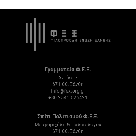
Γραμματεία Φ.Ε.Ξ.
Αντίκα 7
671 00, Ξάνθη
info@fex.org.gr
+30 2541 025421
Σπίτι Πολιτισμού Φ.Ε.Ξ.
Μαυρομιχάλη & Παλαιολόγου
671 00, Ξάνθη