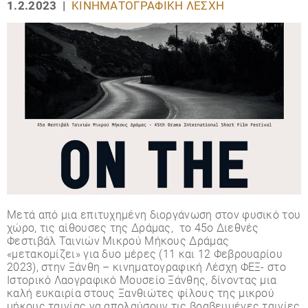
1.2.2023 |
ΚΙΝΗΜΑΤΟΓΡΑΦΙΚΉ ΛΈΣΧΗ
Μετά από μια επιτυχημένη διοργάνωση στον φυσικό του
χώρο, τις αίθουσες της Δράμας, το 45ο Διεθνές
Φεστιβάλ Ταινιών Μικρού Μήκους Δράμας
«μετακομίζει» για δυο μέρες (11 και 12 Φεβρουαρίου
2023), στην Ξάνθη – κινηματογραφική Λέσχη ΦΕΞ- στο
Ιστορικό Λαογραφικό Μουσείο Ξάνθης, δίνοντας μια
καλή ευκαιρία στους Ξανθιώτες φίλους της μικρού
μήκους ταινίας να απολαύσουν τις βραβευμένες ταινίες