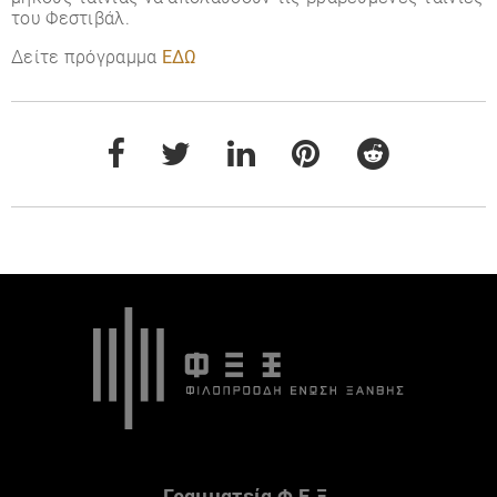
του Φεστιβάλ.
Δείτε πρόγραμμα
ΕΔΩ
Γραμματεία Φ.Ε.Ξ.