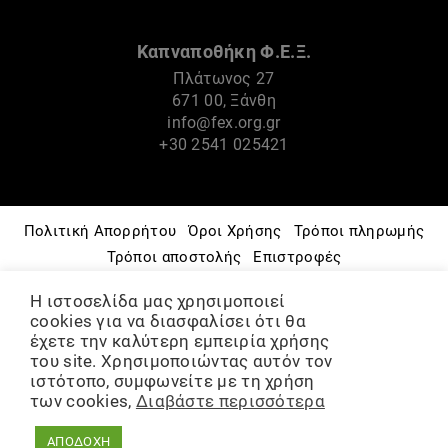
Καπναποθήκη Φ.Ε.Ξ.
Πλάτωνος 27
671 00, Ξάνθη
info@fex.org.gr
+30 2541 025421
Πολιτική Απορρήτου
Όροι Χρήσης
Τρόποι πληρωμής
Τρόποι αποστολής
Επιστροφές
Πνευματικά Δικαιώματα
Πολιτική Cookies
Η ιστοσελίδα μας χρησιμοποιεί
Μουσείο – Ιστορία
Φ.Ε.Ξ.
Πολιτιστικές Δράσεις
cookies για να διασφαλίσει ότι θα
Ομάδες & Εργαστήρια
έχετε την καλύτερη εμπειρία χρήσης
του site. Χρησιμοποιώντας αυτόν τον
ΨΗΦΙΑΚΟ ΑΡΧΕΙΟ
Διάθεση χώρων
ιστότοπο, συμφωνείτε με τη χρήση
των cookies,
Διαβάστε περισσότερα
©2021-2024, Φιλοπρόοδη Ένωση Ξάνθης
ΑΠΟΔΟΧΗ