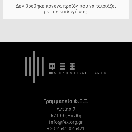
Δεν βρέθηκε κανένα προϊόν που να ταιριάζει
με την επιλογή σας.
Γραμματεία Φ.Ε.Ξ.
Αντίκα 7
671 00, Ξάνθη
info@fex.org.gr
+30 2541 025421