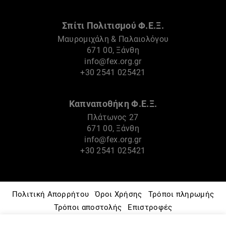
Σπίτι Πολιτισμού Φ.Ε.Ξ.
Μαυρομιχάλη & Παλαιολόγου
671 00, Ξάνθη
info@fex.org.gr
+30 2541 025421
Καπναποθήκη Φ.Ε.Ξ.
Πλάτωνος 27
671 00, Ξάνθη
info@fex.org.gr
+30 2541 025421
Πολιτική Απορρήτου
Όροι Χρήσης
Τρόποι πληρωμής
Τρόποι αποστολής
Επιστροφές
Πνευματικά Δικαιώματα
Πολιτική Cookies