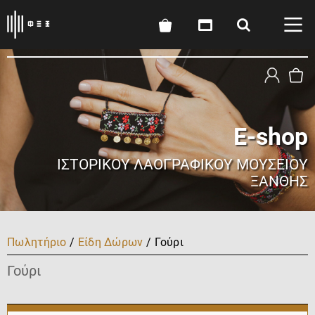
E-shop
ΙΣΤΟΡΙΚΟΎ ΛΑΟΓΡΑΦΙΚΟΎ ΜΟΥΣΕΊΟΥ
ΞΆΝΘΗΣ
Πωλητήριο
/
Είδη Δώρων
/ Γούρι
Γούρι