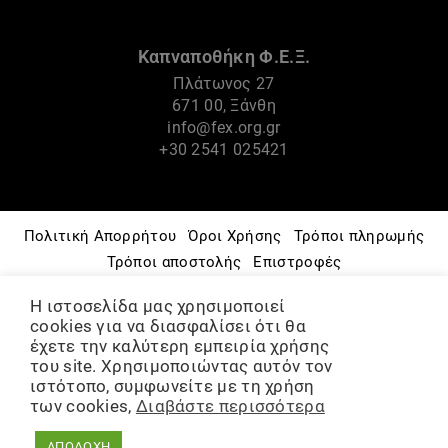
Καπναποθήκη Φ.Ε.Ξ.
Πλάτωνος 27
671 00, Ξάνθη
info@fex.org.gr
+30 2541 025421
Πολιτική Απορρήτου
Όροι Χρήσης
Τρόποι πληρωμής
Τρόποι αποστολής
Επιστροφές
Πνευματικά Δικαιώματα
Πολιτική Cookies
Η ιστοσελίδα μας χρησιμοποιεί
Μουσείο – Ιστορία
Φ.Ε.Ξ.
Πολιτιστικές Δράσεις
cookies για να διασφαλίσει ότι θα
Ομάδες & Εργαστήρια
έχετε την καλύτερη εμπειρία χρήσης
του site. Χρησιμοποιώντας αυτόν τον
ΨΗΦΙΑΚΟ ΑΡΧΕΙΟ
Διάθεση χώρων
ιστότοπο, συμφωνείτε με τη χρήση
των cookies,
Διαβάστε περισσότερα
©2021-2024, Φιλοπρόοδη Ένωση Ξάνθης
ΑΠΟΔΟΧΗ