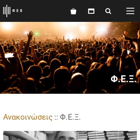
Φ.Ε.Ξ.
Ανακοινώσεις
:: Φ.Ε.Ξ.