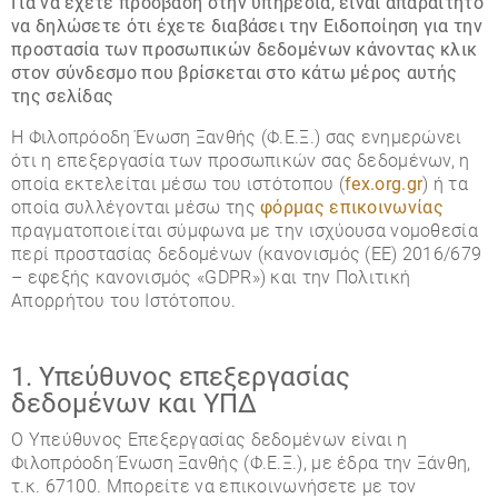
Για να έχετε πρόσβαση στην υπηρεσία, είναι απαραίτητο
να δηλώσετε ότι έχετε διαβάσει την Ειδοποίηση για την
προστασία των προσωπικών δεδομένων κάνοντας κλικ
στον σύνδεσμο που βρίσκεται στο κάτω μέρος αυτής
της σελίδας
Η Φιλοπρόοδη Ένωση Ξανθής (Φ.Ε.Ξ.) σας ενημερώνει
ότι η επεξεργασία των προσωπικών σας δεδομένων, η
οποία εκτελείται μέσω του ιστότοπου (
fex.org.gr
) ή τα
οποία συλλέγονται μέσω της
φόρμας επικοινωνίας
πραγματοποιείται σύμφωνα με την ισχύουσα νομοθεσία
περί προστασίας δεδομένων (κανονισμός (ΕΕ) 2016/679
– εφεξής κανονισμός «GDPR») και την Πολιτική
Απορρήτου του Ιστότοπου.
1. Υπεύθυνος επεξεργασίας
δεδομένων και ΥΠΔ
Ο Υπεύθυνος Επεξεργασίας δεδομένων είναι η
Φιλοπρόοδη Ένωση Ξανθής (Φ.Ε.Ξ.), με έδρα την Ξάνθη,
τ.κ. 67100. Μπορείτε να επικοινωνήσετε με τον