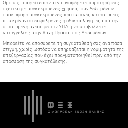
Ομοίως, μπορείτε πάντα να αναφέρετε παρατηρήσεις
σχετικά με συγκεκριμένες χρήσεις των δεδομένων
όσον αφορά συγκεκριμένες προσωπικές καταστάσεις
που κρίνονται εσφαλμένες ή αδικαιολόγητες από την
υφιστάμενη σχέση με τον ΥΠΔ ή να υποβάλλετε
καταγγελίες στην Αρχή Προστασίας Δεδομένων.
Μπορείτε να αποσύρετε τη συγκατάθεσή σας ανά πάσα
στιγμή, χωρίς ωστόσο να επηρεάζεται η νομιμότητα της
επεξεργασίας που έχει πραγματοποιηθεί πριν από την
απόσυρση της συγκατάθεσης.