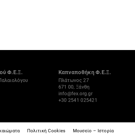
ού Φ.Ε.Ξ.
Καπναποθήκη Φ.Ε.Ξ.
Παλαιολόγου
Πλάτωνος 27
671 00, Ξάνθη
info@fex.org.gr
1
+30 2541 025421
ικαιώματα
Πολιτική Cookies
Μουσείο – Ιστορία