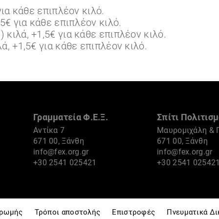
για κάθε επιπλέον κιλό.
,5€ για κάθε επιπλέον κιλό.
) κιλά, +1,5€ για κάθε επιπλέον κιλό.
λά, +1,5€ για κάθε επιπλέον κιλό.
Γραμματεία Φ.Ε.Ξ.
Σπίτι Πολιτισμ
Αντίκα 7
Μαυρομιχάλη & 
671 00, Ξάνθη
671 00, Ξάνθη
info@fex.org.gr
info@fex.org.gr
+30 2541 025421
+30 2541 02542
ηρωμής
Τρόποι αποστολής
Επιστροφές
Πνευματικά Δ