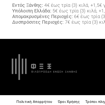
Εντός Ξάνθης:
4€ έως τρία (3) κιλά, +1,5€ 
Υπόλοιπη Ελλάδα:
5€ έως τρία (3) κιλά, +1
Απομακρυσμένες Περιοχές:
6€ έως τρία (3
Δυσπρόσιτες Περιοχές:
7€ έως τρία (3) κι
Πολιτική Απορρήτου
Όροι Χρήσης
Τρόποι πλ