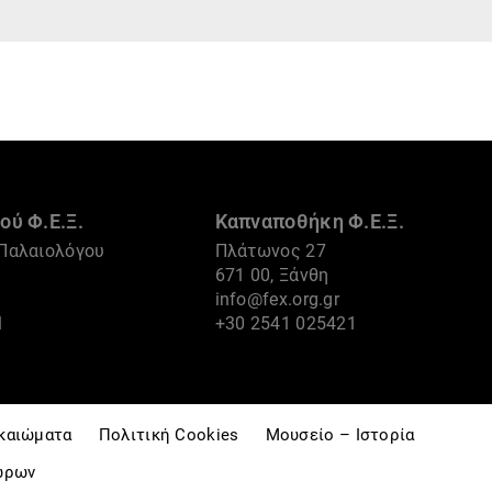
ού Φ.Ε.Ξ.
Καπναποθήκη Φ.Ε.Ξ.
Παλαιολόγου
Πλάτωνος 27
671 00, Ξάνθη
info@fex.org.gr
1
+30 2541 025421
ικαιώματα
Πολιτική Cookies
Μουσείο – Ιστορία
ώρων