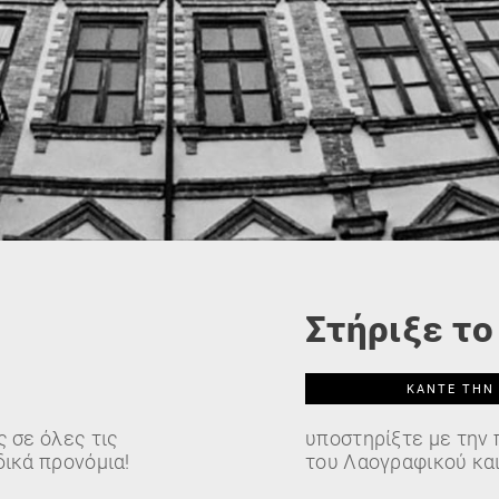
Στήριξε τ
ΚΆΝΤΕ ΤΗΝ
 σε όλες τις
υποστηρίξτε με την 
δικά προνόμια!
του Λαογραφικού κα