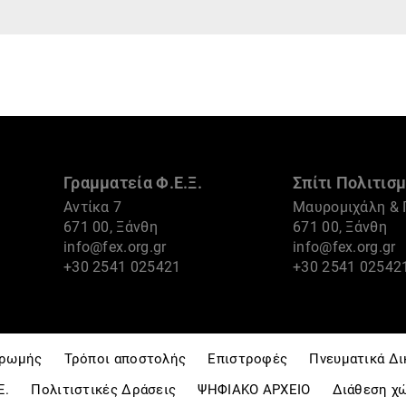
Γραμματεία Φ.Ε.Ξ.
Σπίτι Πολιτισμ
Αντίκα 7
Μαυρομιχάλη & 
671 00, Ξάνθη
671 00, Ξάνθη
info@fex.org.gr
info@fex.org.gr
+30 2541 025421
+30 2541 02542
ηρωμής
Τρόποι αποστολής
Επιστροφές
Πνευματικά Δ
Ξ.
Πολιτιστικές Δράσεις
ΨΗΦΙΑΚΟ ΑΡΧΕΙΟ
Διάθεση χ