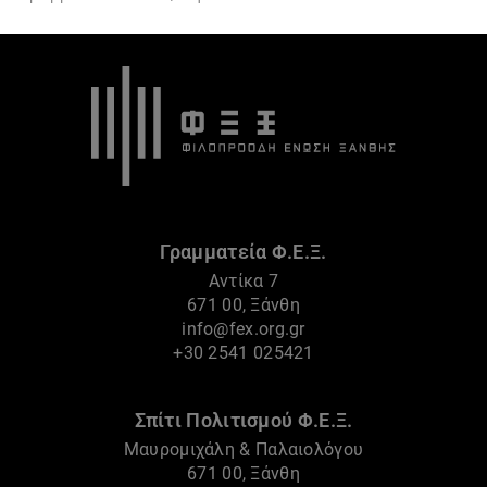
Γραμματεία Φ.Ε.Ξ.
Αντίκα 7
671 00, Ξάνθη
info@fex.org.gr
+30 2541 025421
Σπίτι Πολιτισμού Φ.Ε.Ξ.
Μαυρομιχάλη & Παλαιολόγου
671 00, Ξάνθη