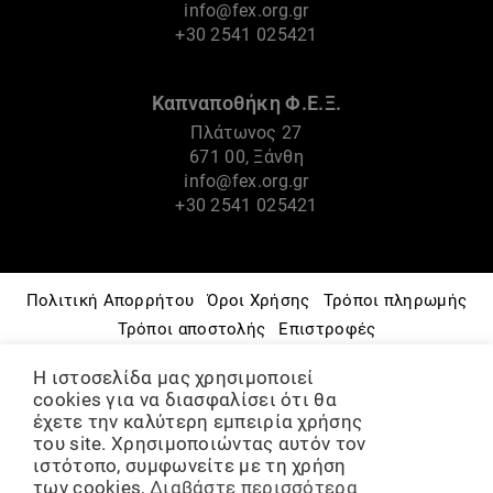
info@fex.org.gr
+30 2541 025421
Καπναποθήκη Φ.Ε.Ξ.
Πλάτωνος 27
671 00, Ξάνθη
info@fex.org.gr
+30 2541 025421
Πολιτική Απορρήτου
Όροι Χρήσης
Τρόποι πληρωμής
Τρόποι αποστολής
Επιστροφές
Πνευματικά Δικαιώματα
Πολιτική Cookies
Η ιστοσελίδα μας χρησιμοποιεί
Μουσείο – Ιστορία
Φ.Ε.Ξ.
Πολιτιστικές Δράσεις
cookies για να διασφαλίσει ότι θα
Ομάδες & Εργαστήρια
έχετε την καλύτερη εμπειρία χρήσης
του site. Χρησιμοποιώντας αυτόν τον
ΨΗΦΙΑΚΟ ΑΡΧΕΙΟ
Διάθεση χώρων
ιστότοπο, συμφωνείτε με τη χρήση
των cookies,
Διαβάστε περισσότερα