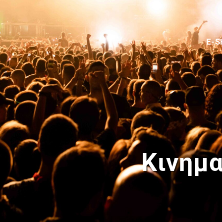
E-
Κινημ