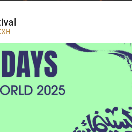
ival
ΣΧΗ