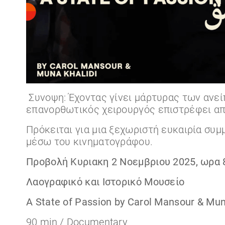
Συνοψη: Έχοντας γίνει μάρτυρας των ανε
επανορθωτικός χειρουργός επιστρέφει απ
Πρόκειται για μια ξεχωριστή ευκαιρία συ
μέσω του κινηματογράφου.
Προβολή Κυριακη 2 Νοεμβριου 2025, ωρα 
Λαογραφικό και Ιστορικό Μουσείο
A State of Passion by Carol Mansour & Mun
90 min / Documentary