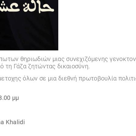
ίπωτων θηριωδιών μιας συνεχιζόμενης γενοκτονί
ό τη Γάζα ζητώντας δικαιοσύνη.
μμετοχης όλων σε μια διεθνή πρωτοβουλία πολιτ
8.00 μμ
a Khalidi