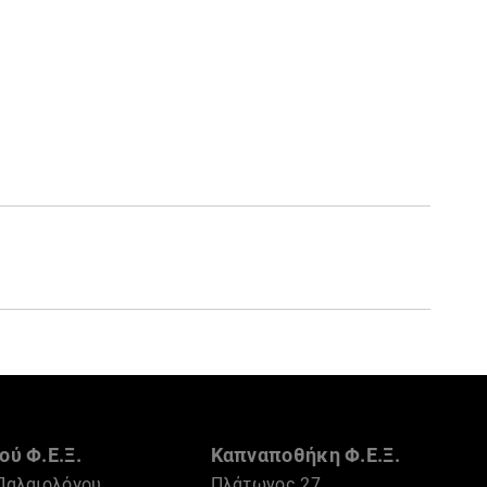
ού Φ.Ε.Ξ.
Καπναποθήκη Φ.Ε.Ξ.
Παλαιολόγου
Πλάτωνος 27