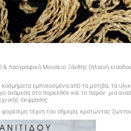
ό & Λαογραφικό Μουσείο Ξάνθης (πλαϊνή είσοδος
κοσμήματα εμπνευσμένα από τα μοτίβα, τα υλικ
γο ανάμεσα στο παρελθόν και το παρόν· μια ανα
εχνικής έκφρασης.
φορέσιμη τέχνη του σήμερα, κρατώντας ζωντανή 