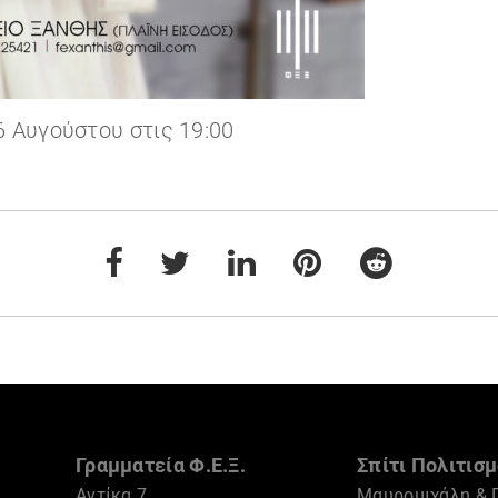
 Αυγούστου στις 19:00
Γραμματεία Φ.Ε.Ξ.
Σπίτι Πολιτισμ
Αντίκα 7
Μαυρομιχάλη & 