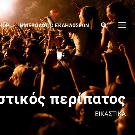
SHOP
ΗΜΕΡΟΛΌΓΙΟ ΕΚΔΗΛΏΣΕΩΝ
αστικός περίπατος
ΕΙΚΑΣΤΙΚΆ