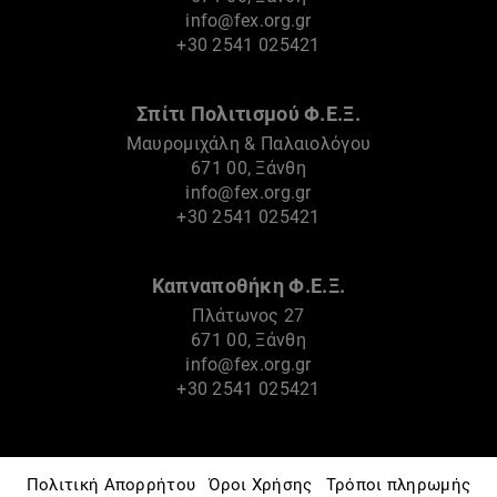
info@fex.org.gr
+30 2541 025421
Σπίτι Πολιτισμού Φ.Ε.Ξ.
Μαυρομιχάλη & Παλαιολόγου
671 00, Ξάνθη
info@fex.org.gr
+30 2541 025421
Καπναποθήκη Φ.Ε.Ξ.
Πλάτωνος 27
671 00, Ξάνθη
info@fex.org.gr
+30 2541 025421
Πολιτική Απορρήτου
Όροι Χρήσης
Τρόποι πληρωμής