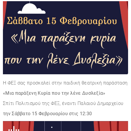
Η ΦΕΞ σας προσκαλεί στην παιδική θεατρική παράσταση
«Μια παράξενη Κυρία που την λένε Δυσλεξία»
Σπίτι Πολιτισμού της ΦΕΞ, έναντι Παλαιού Δημαρχείου
την Σάββατο 15 Φεβρουαρίου στις 12:30