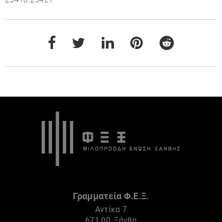
Γραμματεία Φ.Ε.Ξ.
Αντίκα 7
671 00, Ξάνθη