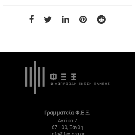
Γραμματεία Φ.Ε.Ξ.
Αντίκα 7
671 00, Ξάνθη
info@fex.org.gr