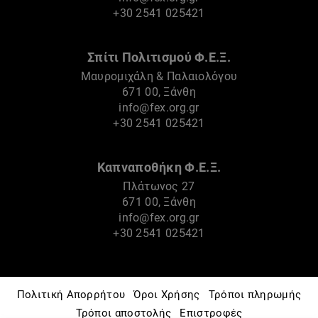
+30 2541 025421
Σπίτι Πολιτισμού Φ.Ε.Ξ.
Μαυρομιχάλη & Παλαιολόγου
671 00, Ξάνθη
info@fex.org.gr
+30 2541 025421
Καπναποθήκη Φ.Ε.Ξ.
Πλάτωνος 27
671 00, Ξάνθη
info@fex.org.gr
+30 2541 025421
Πολιτική Απορρήτου
Όροι Χρήσης
Τρόποι πληρωμής
Τρόποι αποστολής
Επιστροφές