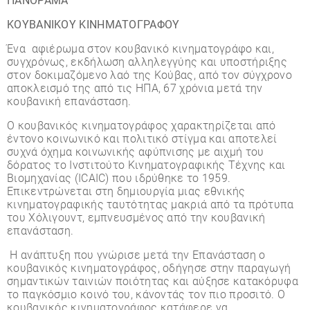
ΠΑΝΟΡΑΜΑ
ΚΟΥΒΑΝΙΚΟΥ ΚΙΝΗΜΑΤΟΓΡΑΦΟΥ
Ένα αφιέρωμα στον κουβανικό κινηματογράφο και,
συγχρόνως, εκδήλωση αλληλεγγύης και υποστήριξης
στον δοκιμαζόμενο λαό της Κούβας, από τον σύγχρονο
αποκλεισμό της από τις ΗΠΑ, 67 χρόνια μετά την
κουβανική επανάσταση.
Ο κουβανικός κινηματογράφος χαρακτηρίζεται από
έντονο κοινωνικό και πολιτικό στίγμα και αποτελεί
συχνά όχημα κοινωνικής αφύπνισης με αιχμή του
δόρατος το Ινστιτούτο Κινηματογραφικής Τέχνης και
Βιομηχανίας (ICAIC) που ιδρύθηκε το 1959.
Επικεντρώνεται στη δημιουργία μιας εθνικής
κινηματογραφικής ταυτότητας μακριά από τα πρότυπα
του Χόλιγουντ, εμπνευσμένος από την κουβανική
επανάσταση.
Η ανάπτυξη που γνώρισε μετά την Επανάσταση ο
κουβανικός κινηματογράφος, οδήγησε στην παραγωγή
σημαντικών ταινιών ποιότητας και αύξησε κατακόρυφα
το παγκόσμιο κοινό του, κάνοντάς τον πιο προσιτό. O
κουβανικός κινηματογράφος κατάφερε να