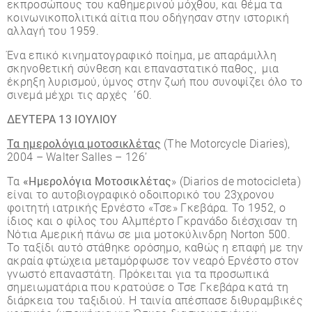
εκπροσώπους του καθημερινού μόχθου, και θέμα τα
κοινωνικοπολιτικά αίτια που οδήγησαν στην ιστορική
αλλαγή του 1959.
Ένα επικό κινηματογραφικό ποίημα, με απαράμιλλη
σκηνοθετική σύνθεση και επαναστατικό παθος, μια
έκρηξη λυρισμού, ύμνος στην ζωή που συνοψίζει όλο το
σινεμά μέχρι τις αρχές ’60.
ΔΕΥΤΕΡΑ 13 ΙΟΥΛΙΟΥ
Τα ημερολόγια μοτοσικλέτας
(The Motorcycle Diaries),
2004 – Walter Salles – 126’
Τα
«Ημερολόγια Μοτοσικλέτας
» (Diarios de motocicleta)
είναι το αυτοβιογραφικό οδοιπορικό του 23χρονου
φοιτητή ιατρικής Ερνέστο «Τσε» Γκεβάρα. Το 1952, ο
ίδιος και ο φίλος του Αλμπέρτο Γκρανάδο διέσχισαν τη
Νότια Αμερική πάνω σε μια μοτοκύλινδρη Norton 500.
Το ταξίδι αυτό στάθηκε ορόσημο, καθώς η επαφή με την
ακραία φτώχεια μεταμόρφωσε τον νεαρό Ερνέστο στον
γνωστό επαναστάτη. Πρόκειται για τα προσωπικά
σημειωματάρια που κρατούσε ο Τσε Γκεβάρα κατά τη
διάρκεια του ταξιδιού. Η ταινία απέσπασε διθυραμβικές