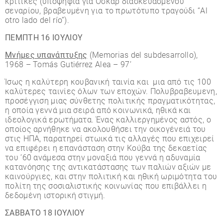
κριτικές (υποψήφια για Όσκαρ διασκευασμένου
σεναρίου, βραβευμένη για το πρωτότυπο τραγούδι “Al
otro lado del río”).
ΠΕΜΠΤΗ 16 ΙΟΥΛΙΟΥ
Μνήμες υπανάπτυξης
(Memorias del subdesarrollo),
1968 – Tomás Gutiérrez Alea – 97’
Ίσως η καλύτερη κουβανική ταινία και μια από τις 100
καλύτερες ταινίες όλων των εποχών. Πολυβραβευμενη,
προσέγγιση μιας σύνθετης πολιτικής πραγματικότητας,
η οποία γεννά μια σειρά από κοινωνικά, ηθικά και
ιδεολογικά ερωτήματα. Ένας καλλιεργημένος αστός, ο
οποίος αρνήθηκε να ακολουθήσει την οικογένειά του
στις ΗΠΑ, παρατηρεί στωικά τις αλλαγές που επιχειρεί
να επιφέρει η επανάσταση στην Κούβα της δεκαετίας
του ’60 ανάμεσα στην μοναξιά που γεννά η αδυναμία
κατανόησης της αντικατάστασης των παλιών αξιών με
καινούργιες, και στην πολιτική και ηθική ωριμότητα του
πολίτη της σοσιαλιστικής κοινωνίας που επιβάλλει η
δεδομένη ιστορική στιγμή.
ΣΑΒΒΑΤΟ
18
ΙΟΥΛΙΟΥ