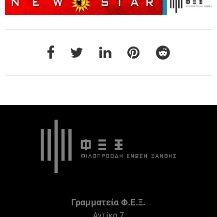
Γραμματεία Φ.Ε.Ξ.
Αντίκα 7