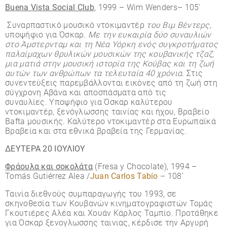
Buena Vista Social Club
, 1999 – Wim Wenders– 105’
Συναρπαστικό μουσικό ντοκιμαντέρ
του Βιμ Βέντερς,
υποψήφιο για Όσκαρ.
Με την ευκαιρία δύο συναυλιών
στο Άμστερνταμ και τη Νέα Υόρκη ενός συγκροτήματος
παλαίμαχων θρυλικών μουσικών της κουβανικής τζαζ,
μια ματιά στην μουσική ιστορία της Κούβας και τη ζωή
αυτών των ανθρώπων τα τελευταία 40 χρόνια.
Στις
συνεντεύξεις παρεμβάλλονται εικόνες από τη ζωή στη
σύγχρονη Αβάνα και αποσπάσματα από τις
συναυλίες.
Υποψήφιο για Όσκαρ καλύτερου
ντοκιμαντέρ, ξενόγλωσσης ταινίας και ήχου, Βραβείο
Bafta μουσικής. Καλύτερο ντοκιμαντέρ στα Ευρωπαϊκά
Βραβεία και στα εθνικά βραβεία της Γερμανίας.
ΔΕΥΤΕΡΑ 20 ΙΟΥΛΙΟΥ
Φράουλα και σοκολάτα
(Fresa y Chocolate), 1994 –
Tomás Gutiérrez Alea /
Juan Carlos Tabío
– 108’
Ταινία διεθνούς συμπαραγωγής του 1993, σε
σκηνοθεσία των Κουβανών κινηματογραφιστών Τομάς
Γκουτιέρες Αλέα και Χουάν Κάρλος Ταμπίο. Προτάθηκε
για Όσκαρ ξενογλωσσης ταινιας, κέρδισε την Αργυρή