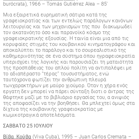
burócrata), 1966 – Tomás Gutiérrez Alea – 85’
Μια εξαιρετικά ευρηματική σάτιρα κατά της
γραφειοκρατίας και των εντελώς παράλογων κανόνων
λειτουργίας και των μηχανισμών της που διακωμωδεί
τον ακατανόητο όσο και παρανοϊκό κόσμο της
γραφειοκρατικής εξουσίας. Η ταινία είναι μια από τις
κορυφαίες στιγμές του κουβανικού κινηματογράφου και
αποκαλύπτει το παράλογο και το σουρεαλιστικό της
καθημερινότητας σε ένα σύστημα όπου ηγραφειοκρατία
υπερισχύει της λογικής και παρουσιάζει τη ματαιότητα
της προσπάθειας του απλού πολίτη να αντιπαλέψει με
το αδιαπέραστο “τέρας” τουσυστήματος, ενώ
ταυτόχρονα φωτίζει την ανθρώπινη πλευρά
τωνχαρακτήρων με μαύρο χιούμορ
.
Όταν η χήρα ενός
εργατη δεν μπορεί να πάρει σύνταξη διοτι ο άντρας της
θάφτηκε μαζί με το βιβλιάριο εργασίας του, α ανιψιός
της αποφασίζει να την βοηθήσει. Θα μπλεχτεί όμως στα
δίχτυα της κουβανικής γραφειοκρατίας με
κωμικοτραγικά αποτελέσματα.
ΣΑΒΒΑΤΟ 25 ΙΟΥΛΙΟΥ
Βίβα Κούβα
(Viva Cuba), 1995 – Juan Carlos Cremata –