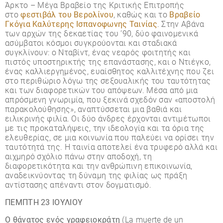
Άρκτο – Μέγα Βραβείο της Κριτικής Επιτροπής
στο
φεστιβάλ του Βερολίνου
, καθώς και το
Βραβείο
Γκόγια Καλύτερης Ισπανοφωνης Ταινίας
. Στην Αβάνα
των αρχών της δεκαετίας του ’90, δύο φαινομενικά
ασύμβατοι κόσμοι συγκρούονται και σταδιακά
συγκλίνουν: ο Νταβίντ, ένας νεαρός φοιτητής και
πιστός υποστηρικτής της επανάστασης, και ο Ντιέγκο,
ένας καλλιεργημένος, ευαίσθητος καλλιτέχνης που ζει
στο περιθώριο λόγω της σεξουαλικής του ταυτότητας
και των διαφορετικών του απόψεων. Μέσα από μια
απρόσμενη γνωριμία, που ξεκινά σχεδόν σαν «αποστολή
παρακολούθησης», αναπτύσσεται μια βαθιά και
ειλικρινής φιλία. Οι δύο άνδρες έρχονται αντιμέτωποι
με τις προκαταλήψεις, την ιδεολογία και τα όρια της
ελευθερίας, σε μια κοινωνία που παλεύει να ορίσει την
ταυτότητά της. Η ταινία αποτελεί ένα τρυφερό αλλά και
αιχμηρό σχόλιο πάνω στην αποδοχή, τη
διαφορετικότητα και την ανθρώπινη επικοινωνία,
αναδεικνύοντας τη δύναμη της φιλίας ως πράξη
αντίστασης απέναντι στον δογματισμό.
ΠΕΜΠΤΗ 23 ΙΟΥΛΙΟΥ
Ο θάνατος ενός γραφειοκράτη
(La muerte de un