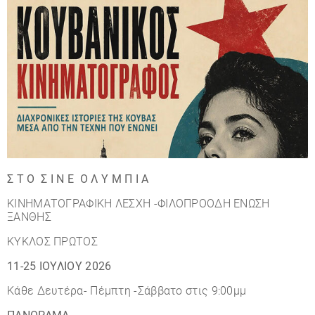
Σ Τ Ο Σ Ι Ν Ε Ο Λ Υ Μ Π Ι Α
ΚΙΝΗΜΑΤΟΓΡΑΦΙΚΗ ΛΕΣΧΗ -ΦΙΛΟΠΡΟΟΔΗ ΕΝΩΣΗ
ΞΑΝΘΗΣ
ΚΥΚΛΟΣ ΠΡΩΤΟΣ
11-25 ΙΟΥΛΙΟΥ 2026
Κάθε Δευτέρα- Πέμπτη -Σάββατο στις 9:00μμ