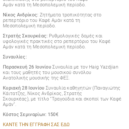
Αµάν κατά τη Μεσοπολεµική περίοδο.
Νίκος Ανδρίκος:
Ζητήµατα τροπικότητας στο
ρεπερτόριο του Καφέ Αµάν κατά τη
Μεσοπολεµική περίοδο.
Στρατής Σκουρκέας:
Ρυθµολογικές δοµές και
υφολογικές πρακτικές στο ρεπερτόριο του Καφέ
Αµάν κατά τη Μεσοπολεµική περίοδο.
Συναυλίες:
Παρασκευή 26 Ιουνίου
Συναυλία µε τον Haig Yazdjian
και τους µαθητές του µουσικού συνόλου
Ανατολικής µουσικής της ΦΕΞ.
Κυριακή 28 Ιουνίου
Συναυλία καθηγητών (Παναγιώτης
Κάιτατζης, Νίκος Ανδρίκος, Στρατής
Σκουρκέας), µε τίτλο “Τραγούδια και σκοποί των Καφέ
Αµάν”.
Κόστος Σεμιναρίων: 150€
ΚΑΝΤΕ ΤΗΝ ΕΓΓΡΑΦΗ ΣΑΣ ΕΔΩ