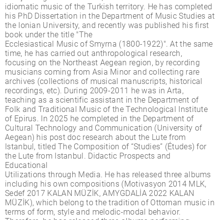
idiomatic music of the Turkish territory. He has completed
his PhD Dissertation in the Department of Music Studies at
the Ionian University, and recently was published his first
book under the title "The
Ecclesiastical Music of Smyrna (1800-1922)". At the same
time, he has carried out anthropological research,
focusing on the Northeast Aegean region, by recording
musicians coming from Asia Minor and collecting rare
archives (collections of musical manuscripts, historical
recordings, etc). During 2009-2011 he was in Arta,
teaching as a scientific assistant in the Department of
Folk and Traditional Music of the Technological Institute
of Epirus. In 2025 he completed in the Department of
Cultural Technology and Communication (University of
Aegean) his post doc research about the Lute from
Istanbul, titled The Composition of “Studies” (Études) for
the Lute from Istanbul. Didactic Prospects and
Educational
Utilizations through Media. He has released three albums
including his own compositions (Motivasyon 2014 MLK,
Sedef 2017 KALAN MÜZİK, AMYGDALİA 2022 KALAN
MÜZİK), which belong to the tradition of Ottoman music in
terms of form, style and melodic-modal behavior.