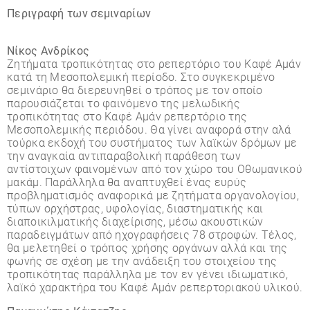
Περιγραφή των σεµιναρίων
Νίκος Ανδρίκος
Ζητήµατα τροπικότητας στο ρεπερτόριο του Καφέ Αµάν
κατά τη Μεσοπολεµική περίοδο. Στο συγκεκριµένο
σεµινάριο θα διερευνηθεί ο τρόπος µε τον οποίο
παρουσιάζεται το φαινόµενο της µελωδικής
τροπικότητας στο Καφέ Αµάν ρεπερτόριο της
Μεσοπολεµικής περιόδου. Θα γίνει αναφορά στην αλά
τούρκα εκδοχή του συστήµατος των λαϊκών δρόµων µε
την αναγκαία αντιπαραβολική παράθεση των
αντίστοιχων φαινοµένων από τον χώρο του Οθωµανικού
µακάµ. Παράλληλα θα αναπτυχθεί ένας ευρύς
προβληµατισµός αναφορικά µε ζητήµατα οργανολογίου,
τύπων ορχήστρας, υφολογίας, διαστηµατικής και
διαποικιλµατικής διαχείρισης, µέσω ακουστικών
παραδειγµάτων από ηχογραφήσεις 78 στροφών. Τέλος,
θα µελετηθεί ο τρόπος χρήσης οργάνων αλλά και της
φωνής σε σχέση µε την ανάδειξη του στοιχείου της
τροπικότητας παράλληλα µε τον εν γένει ιδιωµατικό,
λαϊκό χαρακτήρα του Καφέ Αµάν ρεπερτοριακού υλικού.