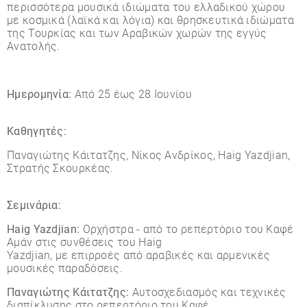
περισσότερα μουσικά ιδιώματα του ελλαδικού χώρου
με κοσμικά (λαϊκά και λόγια) και θρησκευτικά ιδιώματα
της Τουρκίας και των Αραβικών χωρών της εγγύς
Ανατολής.
Ηµεροµηνία:
Από 25 έως 28 Ιουνίου
Καθηγητές:
Παναγιώτης Κάιτατζης, Νίκος Ανδρίκος, Haig Yazdjian,
Στρατής Σκουρκέας.
Σεµινάρια:
Haig Yazdjian:
Ορχήστρα - από το ρεπερτόριο του Καφέ
Αµάν στις συνθέσεις του Haig
Yazdjian, µε επιρροές από αραβικές και αρµενικές
µουσικές παραδόσεις.
Παναγιώτης Κάιτατζης:
Αυτοσχεδιασµός και τεχνικές
διαπίκλυσης στο ρεπερτόριο του Καφέ