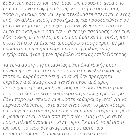
βαθύτερη κατανόηση της ίδιας της μουσικής μέσα από
μια πιο στενή επαφή μαζί της. Σε αυτή τη συνάντηση,
τόσο η μουσική όσο και εγώ στεκόμαστε απέναντι, ο ένας
από τον άλλον χωρίς προσχήματα, και προσδοκώντας σε
μια συνάντηση και μια σχέση σε ένα βαθύτερο επίπεδο.
Αυτό το αντάμωμα απαιτεί μια πράξη παράδοσης και των
δύο, ο ένας στον άλλο, σε μια αμοιβαία εμπιστοσύνη που
στοχεύει στο να έχω να προσφέρω στους ακροατές μια
ουσιαστική εμπειρία πέρα από αυτή απλώς ενός
ευχάριστου ήχου ή την προβολή κάποιας επιδεξιότητας.
Τα έργα αυτής της συναυλίας είναι όλα «δικής μου»
σύνθεσης, αν και το λέω με κάποια επιφύλαξη καθώς
πιστεύω ακράδαντα ότι η μουσική δεν προέρχεται
ακριβώς από εμάς αλλά περνάει μέσα από εμάς
προερχόμενη από μια διάσταση άπειρων πιθανοτήτων
που πιστεύω ότι είναι καλύτερο να μείνει χωρίς όνομα.
Εάν μπορούμε απλώς να είμαστε καθαροί αγωγοί για να
περνάει ελεύθερα, τότε αυτό είναι ίσως το μεγαλύτερο
επίτευγμα στο οποίο μπορούμε να προσδοκούμε. Για μένα
η μουσική είναι η γλώσσα της συνομιλίας μου με αυτό
που αντιλαμβάνομαι ότι είναι ιερό. Σε αυτό το πλαίσιο,
ωστόσο, το ιερό δεν αναφέρεται σε αυτό που
οριοθετείται από θρησκευτικές και πνευματικές