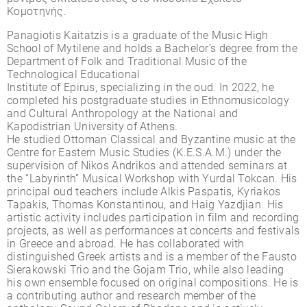
Κοµοτηνής.
Panagiotis Kaitatzis is a graduate of the Music High
School of Mytilene and holds a Bachelor’s degree from the
Department of Folk and Traditional Music of the
Technological Educational
Institute of Epirus, specializing in the oud. In 2022, he
completed his postgraduate studies in Ethnomusicology
and Cultural Anthropology at the National and
Kapodistrian University of Athens.
He studied Ottoman Classical and Byzantine music at the
Centre for Eastern Music Studies (K.E.S.A.M.) under the
supervision of Nikos Andrikos and attended seminars at
the “Labyrinth” Musical Workshop with Yurdal Tokcan. His
principal oud teachers include Alkis Paspatis, Kyriakos
Tapakis, Thomas Konstantinou, and Haig Yazdjian. His
artistic activity includes participation in film and recording
projects, as well as performances at concerts and festivals
in Greece and abroad. He has collaborated with
distinguished Greek artists and is a member of the Fausto
Sierakowski Trio and the Gojam Trio, while also leading
his own ensemble focused on original compositions. He is
a contributing author and research member of the