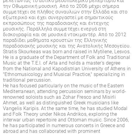
µελετώντας το αστικό µεσοπολεµικό ρεπερτόριο και
την Οθωµανική µουσική. Από το 2006 µέχρι σήµερα
συµµετέχει σε πλήθος συναυλιών στην Ελλάδα και στο
εξωτερικό και έχει συνεργαστεί µε σηµαντικούς
εκπροσώπους της παραδοσιακής και έντεχνης
µουσικής. Παράλληλα συµµετέχει ενεργά στη
δισκογραφία και σε µουσικά ντοκιµαντέρ. Από το 2012
παραδίδει µαθήµατα κρουστών της Ελληνικής
παραδοσιακής µουσικής και της Ανατολικής Μεσογείου.
Stratis Skourkeas was born and raised in Mytilene, Lesvos.
He is a graduate of the Department of Folk and Traditional
Music at the T.E.I. of Arta and holds a master's degree
from the National and Kapodistrian University of Athens in
"Ethnomusicology and Musical Practice," specializing in
traditional percussion.
He has focused particularly on the music of the Eastern
Mediterranean, attending percussion seminars by world-
renowned soloists such as Zohar Fresco and Misirli
Ahmet, as well as distinguished Greek musicians like
Vangelis Karipis. At the same time, he has studied Modal
and Folk Theory under Nikos Andrikos, exploring the
interwar urban repertoire and Ottoman music. Since 2006,
he has participated in numerous concerts in Greece and
abroad and has collaborated with prominent