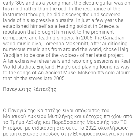
early '80s and as a young man, the electric guitar was on
his mind rather than the oud. In the resonance of the
instrument though, he did discover, the undiscovered
lands of his expressive pursuits. In just a few years he
established himself as a leading soloist in Greece, a
reputation that brought him next to the prominent
composers and leading singers. In 2005, the Canadian
world music diva, Loreenna McKennitt, after auditioning
numerous musicians from around the world, chose Haig
Yazdjian to be one of the «voices» of her latest project.
After extensive rehearsals and recording sessions in Real
World studios, England, Haig's oud playing found its way
to the songs of An Ancient Muse, McKennitt's solo album
that hit the stores late 2005.
Παναγιώτης Κάιτατζης
Ο Παναγιώτης Κάιτατζης είναι απόφοιτος του
Μουσικού Λυκείου Μυτιλήνης και κάτοχος πτυχίου από
το Τµήµα Λαϊκής και Παραδοσιακής Μουσικής του ΤΕΙ
Ηπείρου, µε ειδίκευση στο ούτι. Το 2022 ολοκλήρωσε
µεταπτυχιακές σπουδές στην Εθνοµουσικολογία και την