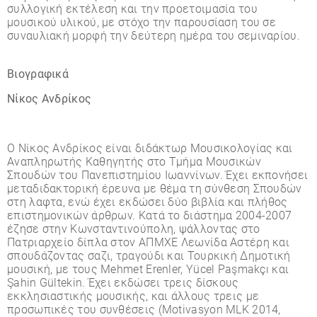
συλλογική εκτέλεση και την προετοιµασία του
µουσικού υλικού, µε στόχο την παρουσίαση του σε
συναυλιακή µορφή την δεύτερη ηµέρα του σεµιναρίου.
Βιογραφικά
Νίκος Ανδρίκος
Ο Νίκος Ανδρίκος είναι διδάκτωρ Μουσικολογίας και
Αναπληρωτής Καθηγητής στο Τµήµα Μουσικών
Σπουδών του Πανεπιστηµίου Ιωαννίνων. Έχει εκπονήσει
µεταδιδακτορική έρευνα µε θέµα τη σύνθεση Σπουδών
στη λαφτα, ενώ έχει εκδώσει δύο βιβλία και πλήθος
επιστηµονικών άρθρων. Κατά το διάστηµα 2004-2007
έζησε στην Κωνσταντινούπολη, ψάλλοντας στο
Πατριαρχείο δίπλα στον ΑΠΜΧΕ Λεωνίδα Αστέρη και
σπουδάζοντας σαζι, τραγούδι και Τουρκική Δηµοτική
µουσική, µε τους Mehmet Erenler, Yücel Paşmakçı και
Şahin Gültekin. Έχει εκδώσει τρεις δίσκους
εκκλησιαστικής µουσικής, και άλλους τρεις µε
προσωπικές του συνθέσεις (Motivasyon MLK 2014,