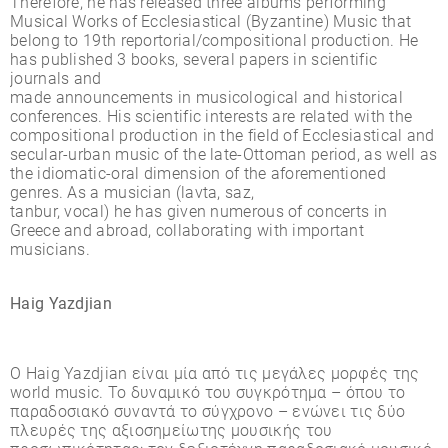
Therefore, he has released three albums performing
Musical Works of Ecclesiastical (Byzantine) Music that
belong to 19th reportorial/compositional production. He
has published 3 books, several papers in scientific
journals and
made announcements in musicological and historical
conferences. His scientific interests are related with the
compositional production in the field of Ecclesiastical and
secular-urban music of the late-Ottoman period, as well as
the idiomatic-oral dimension of the aforementioned
genres. As a musician (lavta, saz,
tanbur, vocal) he has given numerous of concerts in
Greece and abroad, collaborating with important
musicians.
Haig Yazdjian
Ο Haig Yazdjian είναι µία από τις µεγάλες µορφές της
world music. Το δυναµικό του συγκρότηµα – όπου το
παραδοσιακό συναντά το σύγχρονο – ενώνει τις δύο
πλευρές της αξιοσηµείωτης µουσικής του