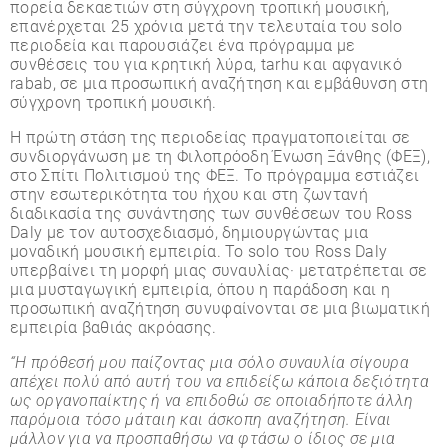
πορεία δεκαετιών στη σύγχρονη τροπική μουσική,
επανέρχεται 25 χρόνια μετά την τελευταία του solo
περιοδεία και παρουσιάζει ένα πρόγραμμα με
συνθέσεις του για κρητική λύρα, tarhu και αφγανικό
rabab, σε μια προσωπική αναζήτηση και εμβάθυνση στη
σύγχρονη τροπική μουσική.
Η πρώτη στάση της περιοδείας πραγματοποιείται σε
συνδιοργάνωση με τη Φιλοπρόοδη Ένωση Ξάνθης (ΦΕΞ),
στο Σπίτι Πολιτισμού της ΦΕΞ. Το πρόγραμμα εστιάζει
στην εσωτερικότητα του ήχου και στη ζωντανή
διαδικασία της συνάντησης των συνθέσεων του Ross
Daly με τον αυτοσχεδιασμό, δημιουργώντας μια
μοναδική μουσική εμπειρία. Το solo του Ross Daly
υπερβαίνει τη μορφή μιας συναυλίας· μετατρέπεται σε
μια μυσταγωγική εμπειρία, όπου η παράδοση και η
προσωπική αναζήτηση συνυφαίνονται σε μια βιωματική
εμπειρία βαθιάς ακρόασης.
“Η πρόθεσή μου παίζοντας μια σόλο συναυλία σίγουρα
απέχει πολύ από αυτή του να επιδείξω κάποια δεξιότητα
ως οργανοπαίκτης ή να επιδοθώ σε οποιαδήποτε άλλη
παρόμοια τόσο μάταιη και άσκοπη αναζήτηση. Είναι
μάλλον για να προσπαθήσω να φτάσω ο ίδιος σε μια