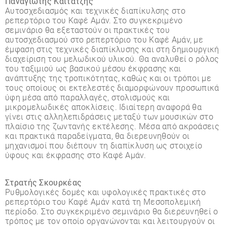
Παναγιώτης Κάιτατζης
Αυτοσχεδιασµός και τεχνικές διαπίκυλσης στο
ρεπερτόριο του Καφέ Αµάν. Στο συγκεκριµένο
σεµινάριο θα εξεταστούν οι πρακτικές του
αυτοσχεδιασµού στο ρεπερτόριο του Καφέ Αµάν, µε
έµφαση στις τεχνικές διαπίκλυσης και στη δηµιουργική
διαχείριση του µελωδικού υλικού. Θα αναλυθεί ο ρόλος
του ταξιµιού ως βασικού µέσου έκφρασης και
ανάπτυξης της τροπικότητας, καθώς και οι τρόποι µε
τους οποίους οι εκτελεστές διαµορφώνουν προσωπικά
ύφη µέσα από παραλλαγές, στολισµούς και
µικροµελωδικές αποκλίσεις. Ιδιαίτερη αναφορά θα
γίνει στις αλληλεπιδράσεις µεταξύ των µουσικών στο
πλαίσιο της ζωντανής εκτέλεσης. Μέσα από ακροάσεις
και πρακτικά παραδείγµατα, θα διερευνηθούν οι
µηχανισµοί που διέπουν τη διαπίκλυση ως στοιχείο
ύφους και έκφρασης στο Καφέ Αµάν.
Στρατής Σκουρκέας
Ρυθµολογικές δοµές και υφολογικές πρακτικές στο
ρεπερτόριο του Καφέ Αµάν κατά τη Μεσοπολεµική
περίοδο. Στο συγκεκριµένο σεµινάριο θα διερευνηθεί ο
τρόπος µε τον οποίο οργανώνονται και λειτουργούν οι