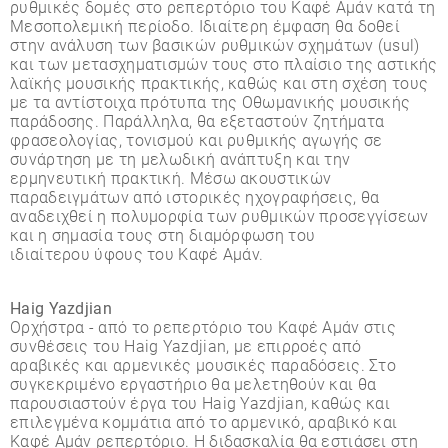
ρυθµικές δοµές στο ρεπερτόριο του Καφέ Αµάν κατά τη
Μεσοπολεµική περίοδο. Ιδιαίτερη έµφαση θα δοθεί
στην ανάλυση των βασικών ρυθµικών σχηµάτων (usul)
και των µετασχηµατισµών τους στο πλαίσιο της αστικής
λαϊκής µουσικής πρακτικής, καθώς και στη σχέση τους
µε τα αντίστοιχα πρότυπα της Οθωµανικής µουσικής
παράδοσης. Παράλληλα, θα εξεταστούν ζητήµατα
φρασεολογίας, τονισµού και ρυθµικής αγωγής σε
συνάρτηση µε τη µελωδική ανάπτυξη και την
ερµηνευτική πρακτική. Μέσω ακουστικών
παραδειγµάτων από ιστορικές ηχογραφήσεις, θα
αναδειχθεί η πολυµορφία των ρυθµικών προσεγγίσεων
και η σηµασία τους στη διαµόρφωση του
ιδιαίτερου ύφους του Καφέ Αµάν.
Haig Yazdjian
Ορχήστρα - από το ρεπερτόριο του Καφέ Αµάν στις
συνθέσεις του Haig Yazdjian, µε επιρροές από
αραβικές και αρµενικές µουσικές παραδόσεις. Στο
συγκεκριµένο εργαστήριο θα µελετηθούν και θα
παρουσιαστούν έργα του Haig Yazdjian, καθώς και
επιλεγµένα κοµµάτια από το αρµενικό, αραβικό και
Καφέ Αµάν ρεπερτόριο. Η διδασκαλία θα εστιάσει στη