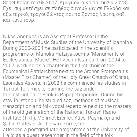
Sedef Kalan müzik 2017, Αµυγδαλιά Kalan müzik 2023).
Έχει συµµετάσχει σε πλήθος συναυλιών σε Ελλάδα και
εξωτερικό, τραγουδώντας και παίζοντας λαφτα, σαζι
και τανµπουρ.
Nikos Andrikos is an Assistant Professor in the
Department of Music Studies of the University of Ioannina.
During 2000-2004 he participated in the scientific
programme of Manolis Hatziyakoumis “Monuments of
Ecclesiastical Music”. He lived in Istanbul from 2004 to
2007, working as a chanter in the first choir of the
Ecumenical Patriarchate next to the Archon Protopsaltis
(Master First Chanter) of the Holy Great Church of Christ,
Leonidas Asteris. In 2002 he commenced his studies in
Turkish folk music, learning the saz under
the instruction of Periklis Papapetropoulos. During his
stay in Istanbul he studied saz, methods of musical
transcription and folk vocal repertoire next to the masters
of the old generation of the National Turkish Radio
Institute (TRT), Mehmet Erenler, Yücel Paşmakçı and
Şahin Gültekin. At the same time, he
attended a postgraduate programme at the University of
Haliç as a guest researcher, in the field of the folk