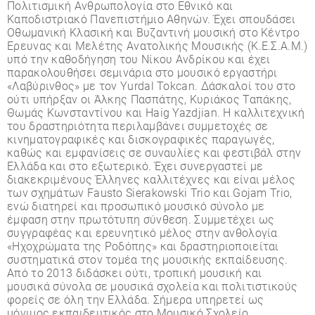
Πολιτισµική Ανθρωπολογία στο Εθνικό και
Καποδιστριακό Πανεπιστήµιο Αθηνών. Έχει σπουδάσει
Οθωµανική Κλασική και Βυζαντινή µουσική στο Κέντρο
Έρευνας και Μελέτης Ανατολικής Μουσικής (Κ.Ε.Σ.Α.Μ.)
υπό την καθοδήγηση του Νίκου Ανδρίκου και έχει
παρακολουθήσει σεµινάρια στο µουσικό εργαστήρι
«Λαβύρινθος» µε τον Yurdal Tokcan. Δάσκαλοί του στο
ούτι υπήρξαν οι Άλκης Πασπάτης, Κυριάκος Ταπάκης,
Θωµάς Κωνσταντίνου και Haig Yazdjian. Η καλλιτεχνική
του δραστηριότητα περιλαµβάνει συµµετοχές σε
κινηµατογραφικές και δισκογραφικές παραγωγές,
καθώς και εµφανίσεις σε συναυλίες και φεστιβάλ στην
Ελλάδα και στο εξωτερικό. Έχει συνεργαστεί µε
διακεκριµένους Έλληνες καλλιτέχνες και είναι µέλος
των σχηµάτων Fausto Sierakowski Trio και Gojam Trio,
ενώ διατηρεί και προσωπικό µουσικό σύνολο µε
έµφαση στην πρωτότυπη σύνθεση. Συµµετέχει ως
συγγραφέας και ερευνητικό µέλος στην ανθολογία
«Ηχοχρώµατα της Ροδόπης» και δραστηριοποιείται
συστηµατικά στον τοµέα της µουσικής εκπαίδευσης.
Από το 2013 διδάσκει ούτι, τροπική µουσική και
µουσικά σύνολα σε µουσικά σχολεία και πολιτιστικούς
φορείς σε όλη την Ελλάδα. Σήµερα υπηρετεί ως
µόνιµος εκπαιδευτικός στο Μουσικό Σχολείο