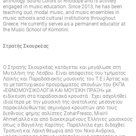
anthology Sound Colors of Rhodope and is actively
engaged in music education. Since 2013, he has been
teaching oud, modal music, and music ensembles in
music schools and cultural institutions throughout
Greece. He currently serves as a permanent educator at
the Music School of Komotini.
Στρατής Σκουρκέας
Ο Στρατής Σκουρκέας κατάγεται και µεγάλωσε στη
Μυτιλήνη της Λέσβου. Είναι απόφοιτος του τµήµατος
Λαϊκής και Παραδοσιακής µουσικής του Τ.Ε.Ι Άρτας και
το µεταπτυχιακού προγράµµατος σπουδών του ΕΚΠΑ
«ΕΘΝΟΜΟΥΣΙΚΟΛΟΓΙΑ ΚΑΙ ΜΟΥΣΙΚΗ ΠΡΑΞΗ» µε
ειδίκευση στα παραδοσιακά κρουστά . Έχει ασχοληθεί
ιδιαίτερα µε την µουσική της ανατολικής µεσογείου
παρακολουθώντας σεµινάρια κρουστών από τους
διεθνούς φήµης σολίστες ZoharFresco, Misirli
Ahmet,αλλά και από διακεκριµένους Έλληνες µουσικούς
όπως ο Βαγγέλης Καρίπης. Παράλληλα έχει διδαχθεί
Τροπική και Λαϊκή θεωρία από τον Νίκο Ανδρίκο,