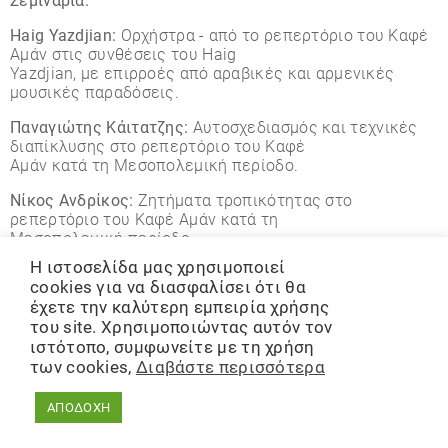
Σεµινάρια:
Haig Yazdjian:
Ορχήστρα - από το ρεπερτόριο του Καφέ
Αµάν στις συνθέσεις του Haig
Yazdjian, µε επιρροές από αραβικές και αρµενικές
µουσικές παραδόσεις.
Παναγιώτης Κάιτατζης:
Αυτοσχεδιασµός και τεχνικές
διαπίκλυσης στο ρεπερτόριο του Καφέ
Αµάν κατά τη Μεσοπολεµική περίοδο.
Νίκος Ανδρίκος:
Ζητήµατα τροπικότητας στο
ρεπερτόριο του Καφέ Αµάν κατά τη
Μεσοπολεµική περίοδο.
Η ιστοσελίδα μας χρησιμοποιεί
Στρατής Σκουρκέας:
Ρυθµολογικές δοµές και
cookies για να διασφαλίσει ότι θα
υφολογικές πρακτικές στο ρεπερτόριο του Καφέ
έχετε την καλύτερη εμπειρία χρήσης
Αµάν κατά τη Μεσοπολεµική περίοδο.
του site. Χρησιμοποιώντας αυτόν τον
Συναυλίες:
ιστότοπο, συμφωνείτε με τη χρήση
των cookies,
Διαβάστε περισσότερα
Παρασκευή 26 Ιουνίου
Συναυλία µε τον Haig Yazdjian
και τους µαθητές του µουσικού συνόλου
ΑΠΟΔΟΧΗ
Ανατολικής µουσικής της ΦΕΞ.