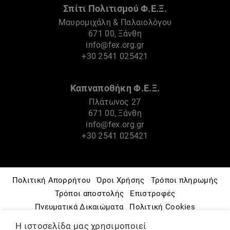
Σπίτι Πολιτισμού Φ.Ε.Ξ.
Μαυρομιχάλη & Παλαιολόγου
671 00, Ξάνθη
info@fex.org.gr
+30 2541 025421
Καπναποθήκη Φ.Ε.Ξ.
Πλάτωνος 27
671 00, Ξάνθη
info@fex.org.gr
+30 2541 025421
Πολιτική Απορρήτου
Όροι Χρήσης
Τρόποι πληρωμής
Τρόποι αποστολής
Επιστροφές
Πνευματικά Δικαιώματα
Πολιτική Cookies
Μουσείο – Ιστορία
Φ.Ε.Ξ.
Πολιτιστικές Δράσεις
Η ιστοσελίδα μας χρησιμοποιεί