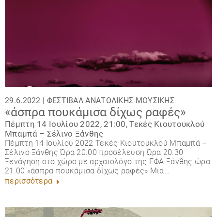
29.6.2022 |
ΦΕΣΤΙΒΆΛ ΑΝΑΤΟΛΙΚΉΣ ΜΟΥΣΙΚΉΣ
«άσπρα πουκάμισα δίχως ραφές»
Πέμπτη 14 Ιουλίου 2022, 21:00, Τεκές Κιουτουκλού
Μπαμπά – Σέλινο Ξάνθης
Πέμπτη 14 Ιουλίου 2022 Τεκές Κιουτουκλού Μπαμπά –
Σέλινο Ξάνθης Ώρα 20.00 προσέλευση Ώρα 20.30
Ξενάγηση στο χώρο με αρχαιολόγο της ΕΦΑ Ξάνθης ώρα
21.00 «άσπρα πουκάμισα δίχως ραφές» Μια…
περισσότερα