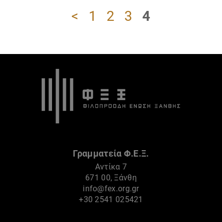
<
1
2
3
4
Γραμματεία Φ.Ε.Ξ.
Αντίκα 7
671 00, Ξάνθη
info@fex.org.gr
+30 2541 025421