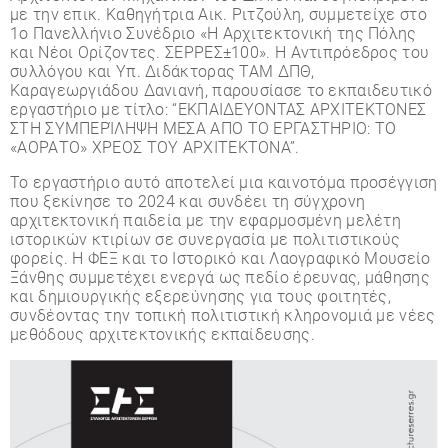
με την επικ. Καθηγήτρια Αικ. Ριτζούλη, συμμετείχε στο
1ο Πανελλήνιο Συνέδριο «Η Αρχιτεκτονική της Πόλης
και Νέοι Ορίζοντες. ΣΕΡΡΕΣ±100». Η Αντιπρόεδρος του
συλλόγου και Υπ. Διδάκτορας ΤΑΜ ΔΠΘ,
Καραγεωργιάδου Δανιανή, παρουσίασε το εκπαιδευτικό
εργαστήριο με τίτλο: “ΕΚΠΑΙΔΕΥΟΝΤΑΣ ΑΡΧΙΤΕΚΤΟΝΕΣ
ΣΤΗ ΣΥΜΠΕΡΊΛΗΨΗ ΜΕΣΑ ΑΠΟ ΤΟ ΕΡΓΑΣΤΗΡΙΟ: ΤΟ
«ΑΟΡΑΤΟ» ΧΡΕΟΣ ΤΟΥ ΑΡΧΙΤΕΚΤΟΝΑ”.
Το εργαστήριο αυτό αποτελεί μια καινοτόμα προσέγγιση
που ξεκίνησε το 2024 και συνδέει τη σύγχρονη
αρχιτεκτονική παιδεία με την εφαρμοσμένη μελέτη
ιστορικών κτιρίων σε συνεργασία με πολιτιστικούς
φορείς. Η ΦΕΞ και το Ιστορικό και Λαογραφικό Μουσείο
Ξάνθης συμμετέχει ενεργά ως πεδίο έρευνας, μάθησης
και δημιουργικής εξερεύνησης για τους φοιτητές,
συνδέοντας την τοπική πολιτιστική κληρονομιά με νέες
μεθόδους αρχιτεκτονικής εκπαίδευσης.