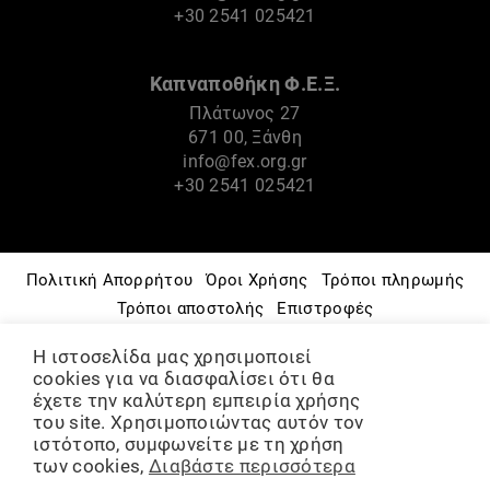
+30 2541 025421
Καπναποθήκη Φ.Ε.Ξ.
Πλάτωνος 27
671 00, Ξάνθη
info@fex.org.gr
+30 2541 025421
Πολιτική Απορρήτου
Όροι Χρήσης
Τρόποι πληρωμής
Τρόποι αποστολής
Επιστροφές
Πνευματικά Δικαιώματα
Πολιτική Cookies
Η ιστοσελίδα μας χρησιμοποιεί
Μουσείο – Ιστορία
Φ.Ε.Ξ.
Πολιτιστικές Δράσεις
cookies για να διασφαλίσει ότι θα
Ομάδες & Εργαστήρια
έχετε την καλύτερη εμπειρία χρήσης
του site. Χρησιμοποιώντας αυτόν τον
ΨΗΦΙΑΚΟ ΑΡΧΕΙΟ
Διάθεση χώρων
ιστότοπο, συμφωνείτε με τη χρήση
των cookies,
Διαβάστε περισσότερα