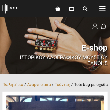
E-shop
ΙΣΤΟΡΙΚΟΎ ΛΑΟΓΡΑΦΙΚΟΎ ΜΟΥΣΕΊΟΥ
ΞΆΝΘΗΣ
Πωλητήριο
/
Αναμνηστικά
/
Τσάντες
/ Tote bag με σχέδι