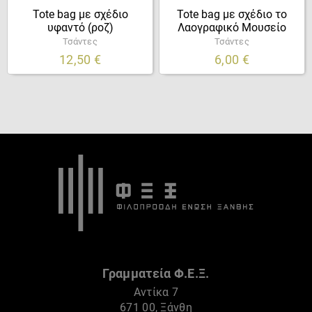
Tote bag με σχέδιο
Tote bag με σχέδιο το
υφαντό (ροζ)
Λαογραφικό Μουσείο
Τσάντες
Τσάντες
12,50
€
6,00
€
Γραμματεία Φ.Ε.Ξ.
Αντίκα 7
671 00, Ξάνθη