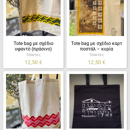
Tote bag με σχέδιο
Tote bag με σχέδιο καρτ
υφαντό (πράσινο)
ποστάλ – κυρία
Τσάντες
Τσάντες
12,50
€
12,50
€