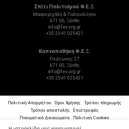
Σπίτι Πολιτισμού Φ.Ε.Ξ.
Μαυρομιχάλη & Παλαιολόγου
671 00, Ξάνθη
info@fex.org.gr
+30 2541 025421
Καπναποθήκη Φ.Ε.Ξ.
Πλάτωνος 27
671 00, Ξάνθη
info@fex.org.gr
+30 2541 025421
Πολιτική Απορρήτου
Όροι Χρήσης
Τρόποι πληρωμής
Τρόποι αποστολής
Επιστροφές
Πνευματικά Δικαιώματα
Πολιτική Cookies
Μουσείο – Ιστορία
Φ.Ε.Ξ.
Πολιτιστικές Δράσεις
Η ιστοσελίδα μας χρησιμοποιεί