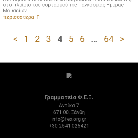
στο πλαίσιο του εορτασμού της Παγκόσμιας Ημέρας
Μουσείων.…
περισσότερα
<
1
2
3
4
5
6
…
64
>
Γραμματεία Φ.Ε.Ξ.
Αντίκα 7
671 00, Ξάνθη
info@fex.org.gr
+30 2541 025421