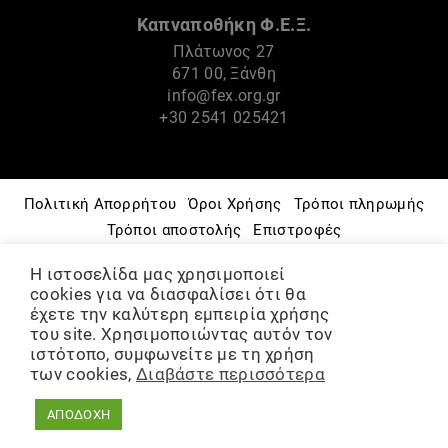
Καπναποθήκη Φ.Ε.Ξ.
Πλάτωνος 27
671 00, Ξάνθη
info@fex.org.gr
+30 2541 025421
Πολιτική Απορρήτου
Όροι Χρήσης
Τρόποι πληρωμής
Τρόποι αποστολής
Επιστροφές
Πνευματικά Δικαιώματα
Πολιτική Cookies
Η ιστοσελίδα μας χρησιμοποιεί
Μουσείο – Ιστορία
Φ.Ε.Ξ.
Πολιτιστικές Δράσεις
cookies για να διασφαλίσει ότι θα
Ομάδες & Εργαστήρια
έχετε την καλύτερη εμπειρία χρήσης
του site. Χρησιμοποιώντας αυτόν τον
ΨΗΦΙΑΚΟ ΑΡΧΕΙΟ
Διάθεση χώρων
ιστότοπο, συμφωνείτε με τη χρήση
των cookies,
Διαβάστε περισσότερα
©2021-2024, Φιλοπρόοδη Ένωση Ξάνθης
ΑΠΟΔΟΧΗ
Created by
Retrospectiva